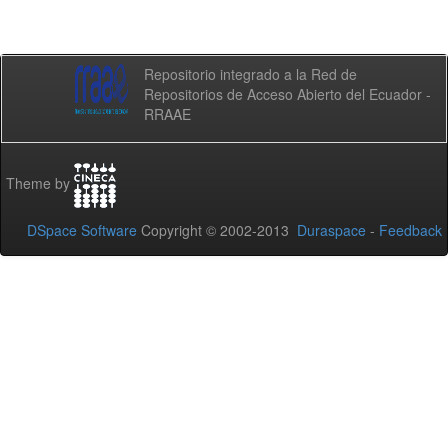
Repositorio integrado a la Red de
Repositorios de Acceso Abierto del Ecuador -
RRAAE
Theme by
DSpace Software
Copyright © 2002-2013
Duraspace
-
Feedback