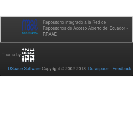
Repositorio integrado a la Red de
Repositorios de Acceso Abierto del Ecuador -
RRAAE
Theme by
DSpace Software
Copyright © 2002-2013
Duraspace
-
Feedback