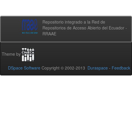
Repositorio integrado a la Red de
Repositorios de Acceso Abierto del Ecuador -
RRAAE
Theme by
DSpace Software
Copyright © 2002-2013
Duraspace
-
Feedback