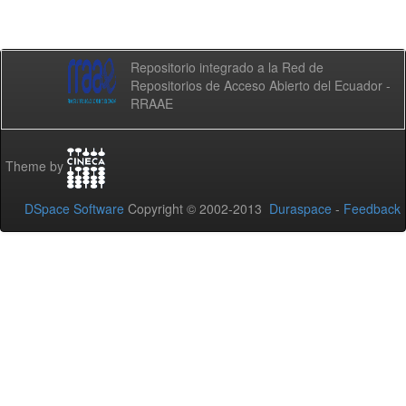
Repositorio integrado a la Red de
Repositorios de Acceso Abierto del Ecuador -
RRAAE
Theme by
DSpace Software
Copyright © 2002-2013
Duraspace
-
Feedback