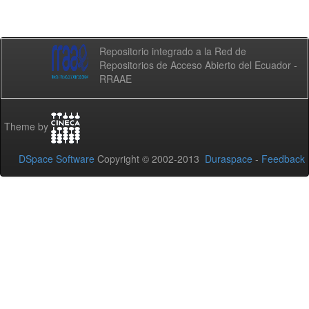
Repositorio integrado a la Red de
Repositorios de Acceso Abierto del Ecuador -
RRAAE
Theme by
DSpace Software
Copyright © 2002-2013
Duraspace
-
Feedback