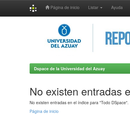
Página de inicio
Listar
Ayuda
Skip
navigation
Dspace de la Universidad del Azuay
No existen entradas e
No existen entradas en el índice para "Todo DSpace".
Página de inicio