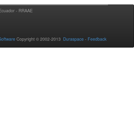
l Ecuador - RRAAE
oftware
Copyright © 2002-2013
Duraspace
-
Feedback