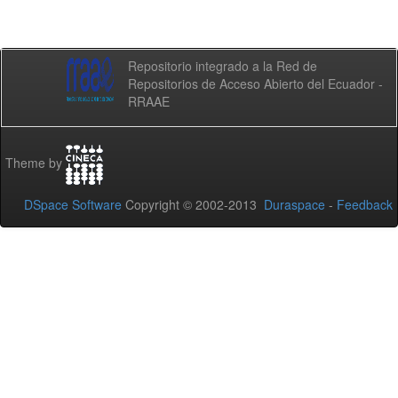
Repositorio integrado a la Red de
Repositorios de Acceso Abierto del Ecuador -
RRAAE
Theme by
DSpace Software
Copyright © 2002-2013
Duraspace
-
Feedback