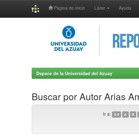
Página de inicio
Listar
Ayuda
Skip
navigation
Dspace de la Universidad del Azuay
Buscar por Autor Arias 
Ir a:
0-9
A
B