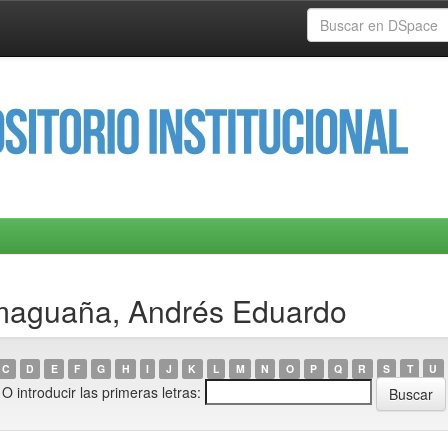
Amaguaña, Andrés Eduardo
C
D
E
F
G
H
I
J
K
L
M
N
O
P
Q
R
S
T
U
O introducir las primeras letras: