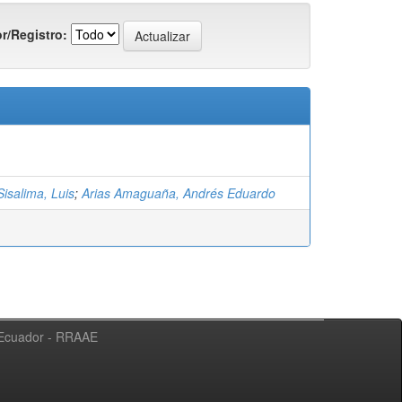
r/Registro:
isalima, Luis
;
Arias Amaguaña, Andrés Eduardo
l Ecuador - RRAAE