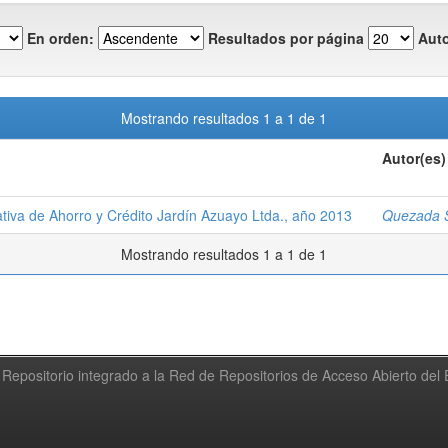
En orden:
Resultados por página
Auto
Mostrando resultados 1 a 1 de 1
Autor(es)
iva de Ahorro y Crédito Jardín Azuayo Ltda., año 2013
Quezada S
Mostrando resultados 1 a 1 de 1
Repositorio integrado a la Red de Repositorios de Acceso Abierto de