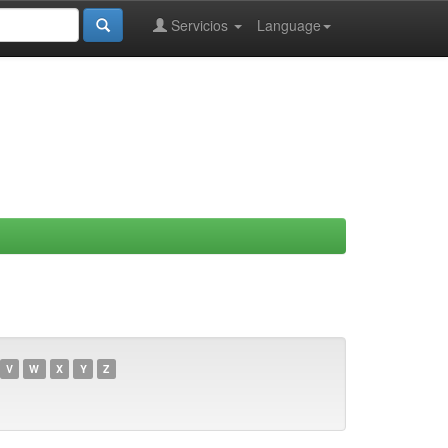
Servicios
Language
V
W
X
Y
Z