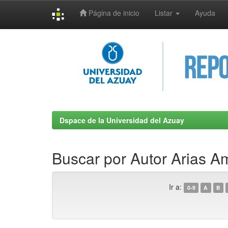
Página de inicio
Listar
Ayuda
Skip
navigation
Dspace de la Universidad del Azuay
Buscar por Autor Arias 
Ir a:
0-9
A
B