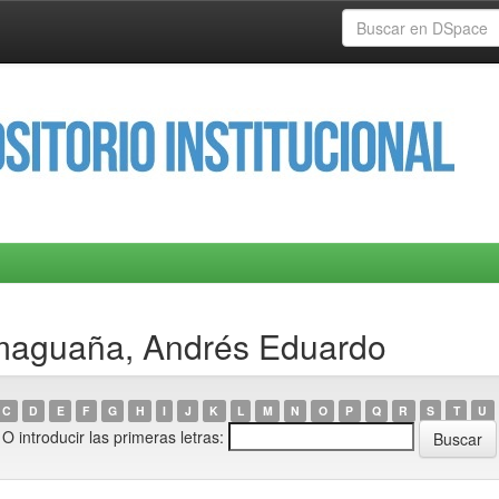
Amaguaña, Andrés Eduardo
C
D
E
F
G
H
I
J
K
L
M
N
O
P
Q
R
S
T
U
O introducir las primeras letras: