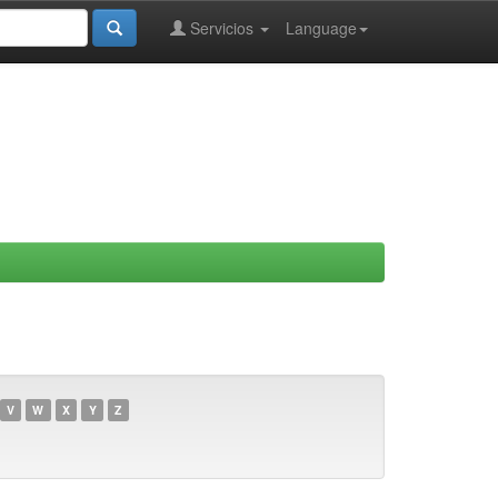
Servicios
Language
V
W
X
Y
Z