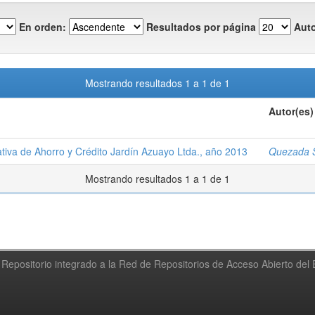
En orden:
Resultados por página
Auto
Mostrando resultados 1 a 1 de 1
Autor(es)
iva de Ahorro y Crédito Jardín Azuayo Ltda., año 2013
Quezada S
Mostrando resultados 1 a 1 de 1
Repositorio integrado a la Red de Repositorios de Acceso Abierto de