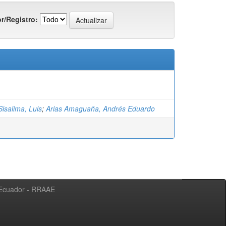
r/Registro:
isalima, Luis
;
Arias Amaguaña, Andrés Eduardo
l Ecuador - RRAAE