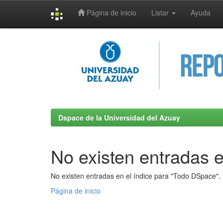
Página de inicio
Listar
Ayuda
Skip
navigation
Dspace de la Universidad del Azuay
No existen entradas e
No existen entradas en el índice para "Todo DSpace".
Página de inicio