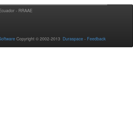
l Ecuador - RRAAE
oftware
Copyright © 2002-2013
Duraspace
-
Feedback