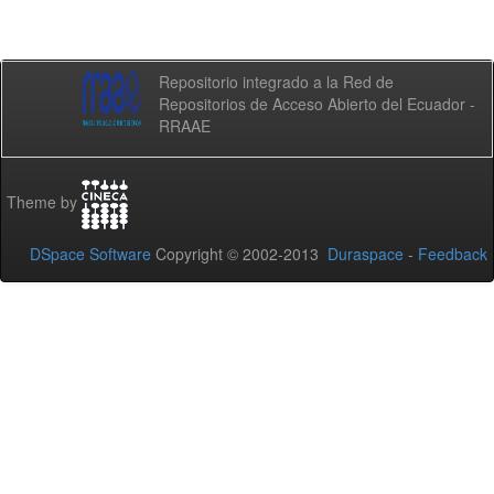
Repositorio integrado a la Red de
Repositorios de Acceso Abierto del Ecuador -
RRAAE
Theme by
DSpace Software
Copyright © 2002-2013
Duraspace
-
Feedback