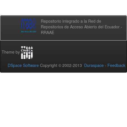
Repositorio integrado a la Red de
Repositorios de Acceso Abierto del Ecuador -
RRAAE
Theme by
DSpace Software
Copyright © 2002-2013
Duraspace
-
Feedback