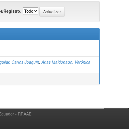
r/Registro:
uilar, Carlos Joaquín
;
Arias Maldonado, Verónica
l Ecuador - RRAAE