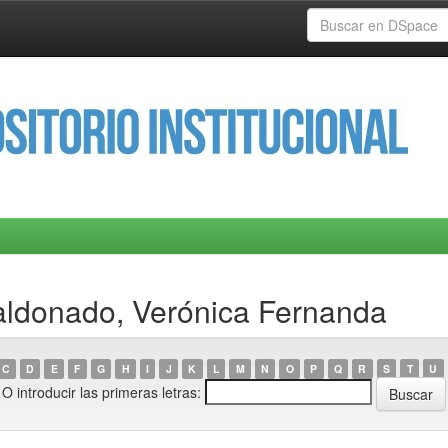
aldonado, Verónica Fernanda
C
D
E
F
G
H
I
J
K
L
M
N
O
P
Q
R
S
T
U
O introducir las primeras letras: