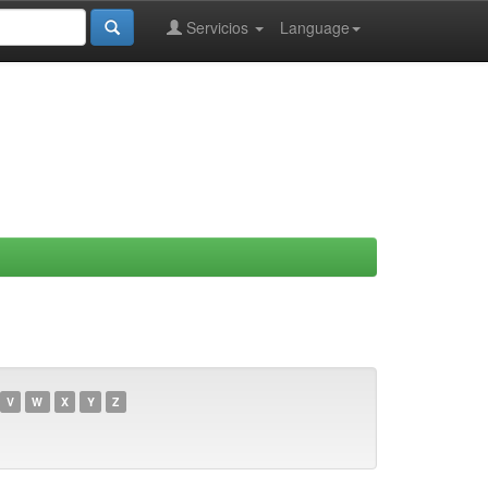
Servicios
Language
V
W
X
Y
Z