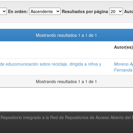
En orden:
Resultados por página
Auto
Mostrando resultados 1 a 1 de 1
Autor(es)
e educomunicación sobre reciclaje, dirigida a niños y
Moreno Ag
Fernanda
Mostrando resultados 1 a 1 de 1
Repositorio integrado a la Red de Repositorios de Acceso Abierto de