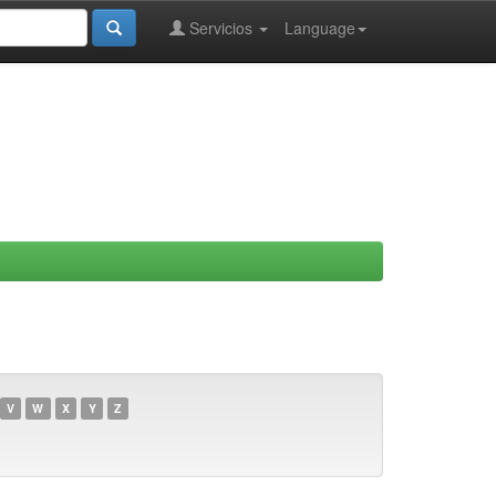
Servicios
Language
V
W
X
Y
Z