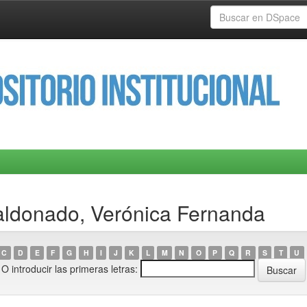
aldonado, Verónica Fernanda
C
D
E
F
G
H
I
J
K
L
M
N
O
P
Q
R
S
T
U
O introducir las primeras letras: