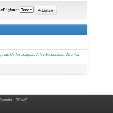
r/Registro:
uilar, Carlos Joaquín
;
Arias Maldonado, Verónica
l Ecuador - RRAAE