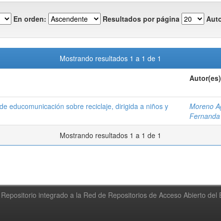
En orden:
Resultados por página
Auto
Mostrando resultados 1 a 1 de 1
Autor(es)
e educomunicación sobre reciclaje, dirigida a niños y
Moreno Ag
Fernanda
Mostrando resultados 1 a 1 de 1
Repositorio integrado a la Red de Repositorios de Acceso Abierto de