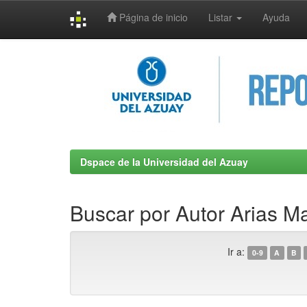
Página de inicio
Listar
Ayuda
Skip
navigation
Dspace de la Universidad del Azuay
Buscar por Autor Arias M
Ir a:
0-9
A
B