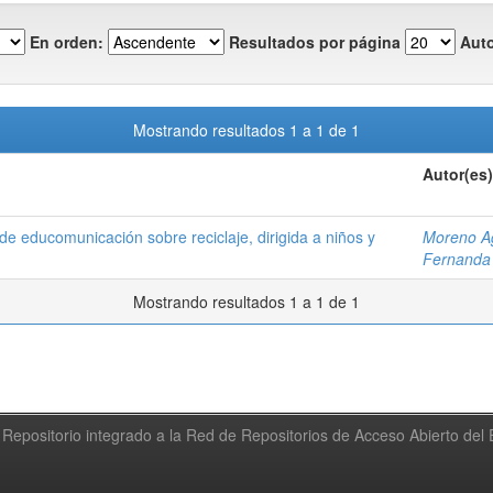
En orden:
Resultados por página
Auto
Mostrando resultados 1 a 1 de 1
Autor(es)
e educomunicación sobre reciclaje, dirigida a niños y
Moreno Ag
Fernanda
Mostrando resultados 1 a 1 de 1
Repositorio integrado a la Red de Repositorios de Acceso Abierto de