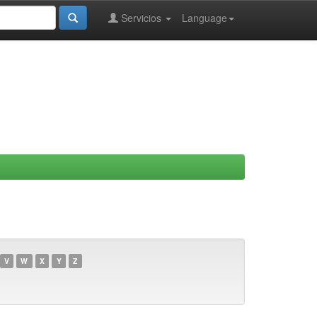
Servicios
Language
V
W
X
Y
Z