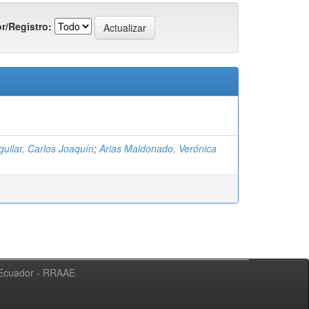
r/Registro:
uilar, Carlos Joaquín
;
Arias Maldonado, Verónica
l Ecuador - RRAAE