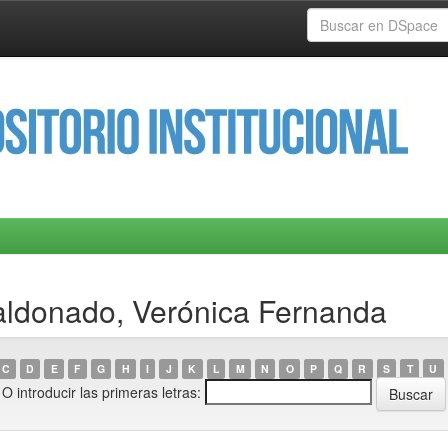
aldonado, Verónica Fernanda
C
D
E
F
G
H
I
J
K
L
M
N
O
P
Q
R
S
T
U
O introducir las primeras letras: