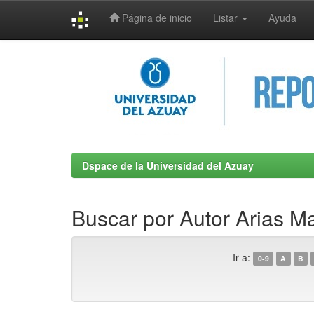
Página de inicio
Listar
Ayuda
Skip
navigation
Dspace de la Universidad del Azuay
Buscar por Autor Arias M
Ir a:
0-9
A
B