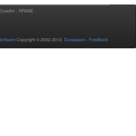
l Ecuador - RRAAE
oftware
Copyright © 2002-2013
Duraspace
-
Feedback