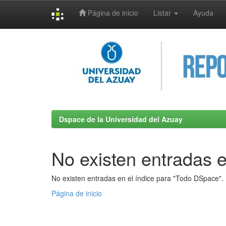
Página de inicio
Listar
Ayuda
Skip
navigation
Dspace de la Universidad del Azuay
No existen entradas e
No existen entradas en el índice para "Todo DSpace".
Página de inicio