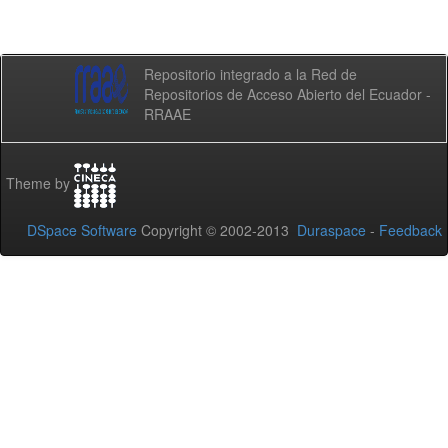
Repositorio integrado a la Red de
Repositorios de Acceso Abierto del Ecuador -
RRAAE
Theme by
DSpace Software
Copyright © 2002-2013
Duraspace
-
Feedback