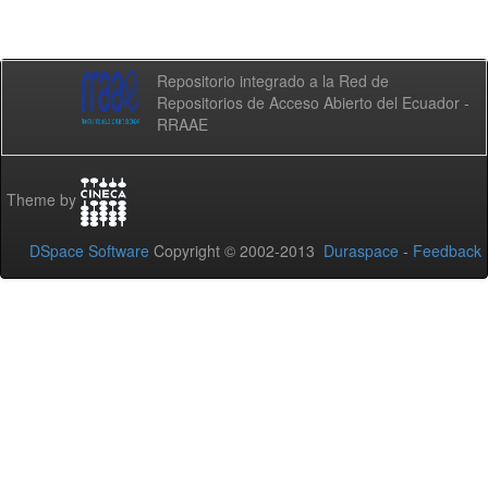
Repositorio integrado a la Red de
Repositorios de Acceso Abierto del Ecuador -
RRAAE
Theme by
DSpace Software
Copyright © 2002-2013
Duraspace
-
Feedback