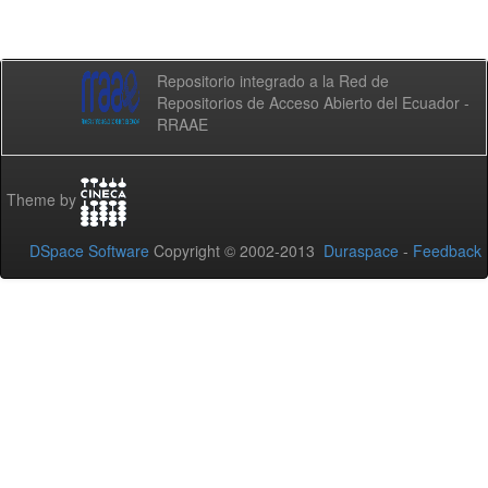
Repositorio integrado a la Red de
Repositorios de Acceso Abierto del Ecuador -
RRAAE
Theme by
DSpace Software
Copyright © 2002-2013
Duraspace
-
Feedback