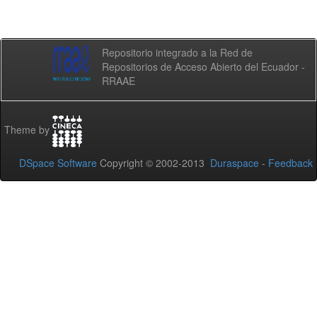
Repositorio integrado a la Red de
Repositorios de Acceso Abierto del Ecuador -
RRAAE
Theme by
DSpace Software
Copyright © 2002-2013
Duraspace
-
Feedback