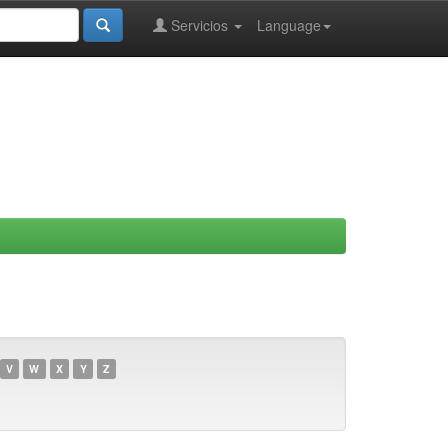
Servicios
Language
V
W
X
Y
Z