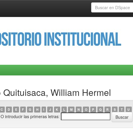
o Quituisaca, William Hermel
C
D
E
F
G
H
I
J
K
L
M
N
O
P
Q
R
S
T
U
O introducir las primeras letras: