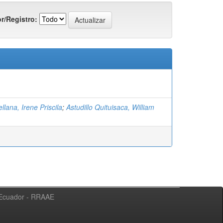
r/Registro:
llana, Irene Priscila
;
Astudillo Quituisaca, William
l Ecuador - RRAAE