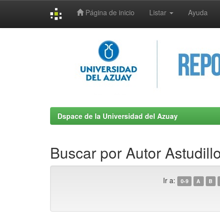
Página de inicio
Listar
Ayuda
Skip
navigation
Dspace de la Universidad del Azuay
Buscar por Autor Astudill
Ir a:
0-9
A
B