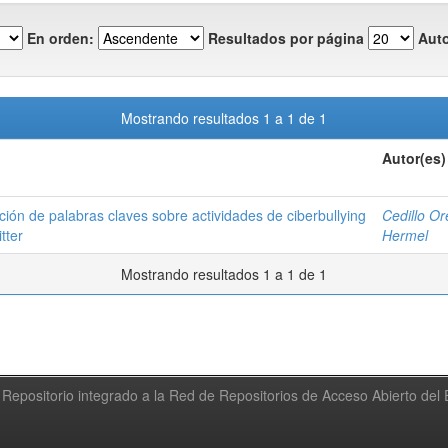
En orden:
Resultados por página
Auto
Mostrando resultados 1 a 1 de 1
Autor(es)
ión de palabras claves sobre actividades de ciberbullying
Cedillo Ore
tter
Hermel
Mostrando resultados 1 a 1 de 1
Repositorio integrado a la Red de Repositorios de Acceso Abierto de