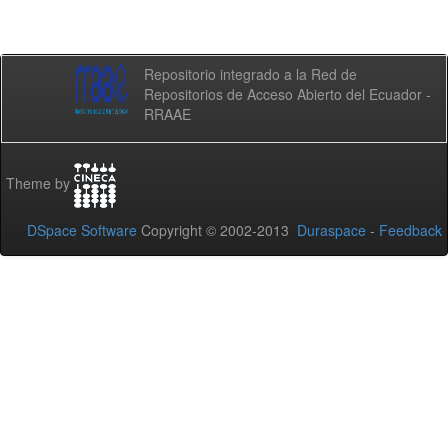
Repositorio integrado a la Red de
Repositorios de Acceso Abierto del Ecuador -
RRAAE
Theme by
DSpace Software
Copyright © 2002-2013
Duraspace
-
Feedback