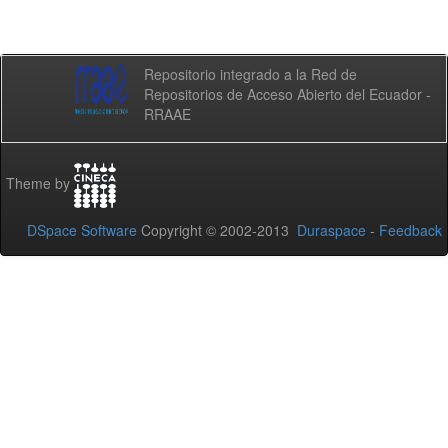
Repositorio integrado a la Red de
Repositorios de Acceso Abierto del Ecuador -
RRAAE
Theme by
DSpace Software
Copyright © 2002-2013
Duraspace
-
Feedback