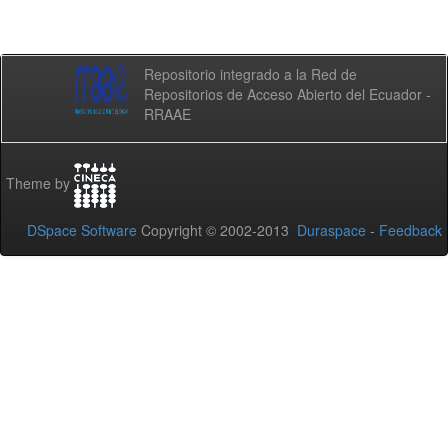
Repositorio integrado a la Red de
Repositorios de Acceso Abierto del Ecuador -
RRAAE
Theme by
DSpace Software
Copyright © 2002-2013
Duraspace
-
Feedback