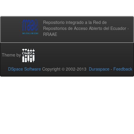
Repositorio integrado a la Red de
Repositorios de Acceso Abierto del Ecuador -
RRAAE
Theme by
DSpace Software
Copyright © 2002-2013
Duraspace
-
Feedback