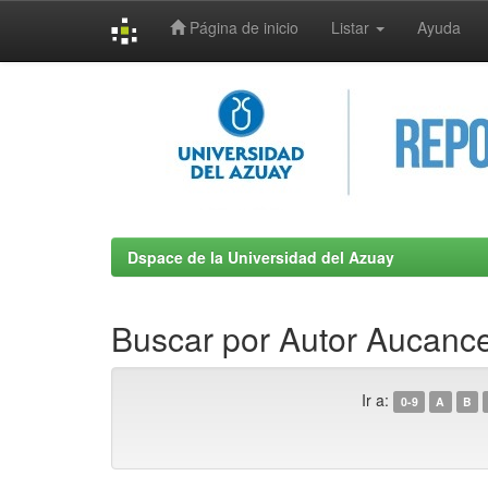
Página de inicio
Listar
Ayuda
Skip
navigation
Dspace de la Universidad del Azuay
Buscar por Autor Aucance
Ir a:
0-9
A
B