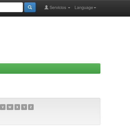
Servicios
Language
V
W
X
Y
Z