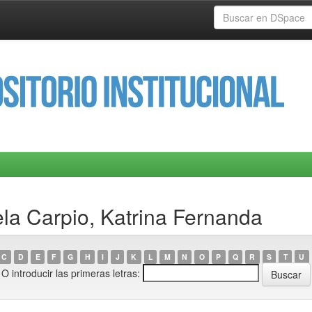
la Carpio, Katrina Fernanda
C
D
E
F
G
H
I
J
K
L
M
N
O
P
Q
R
S
T
U
O introducir las primeras letras: