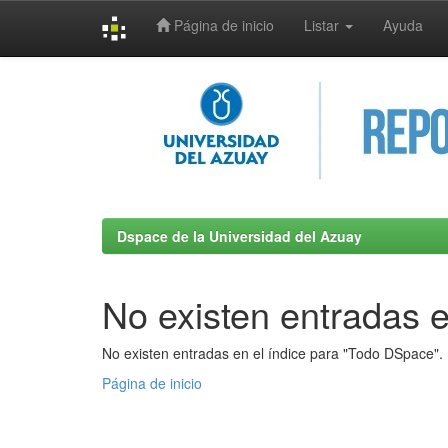
Página de inicio
Listar
Ayuda
Skip
navigation
Dspace de la Universidad del Azuay
No existen entradas e
No existen entradas en el índice para "Todo DSpace".
Página de inicio