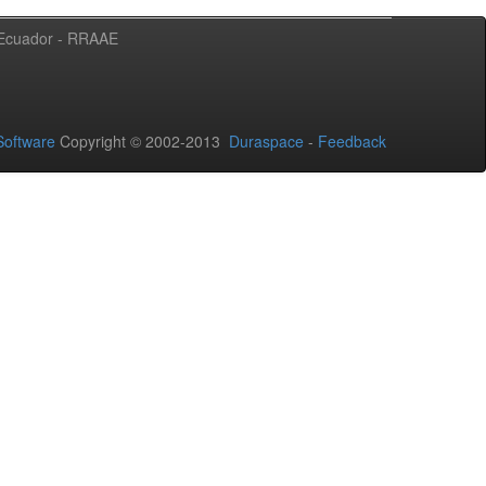
l Ecuador - RRAAE
oftware
Copyright © 2002-2013
Duraspace
-
Feedback