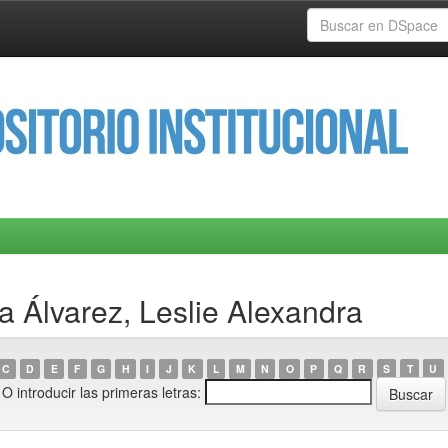
a Álvarez, Leslie Alexandra
C
D
E
F
G
H
I
J
K
L
M
N
O
P
Q
R
S
T
U
O introducir las primeras letras: