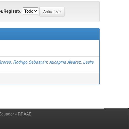
r/Registro:
ceres, Rodrigo Sebastián
;
Aucapiña Álvarez, Leslie
l Ecuador - RRAAE