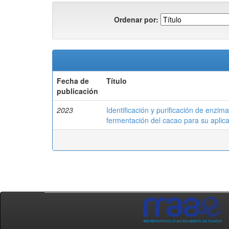
Ordenar por:
Fecha de
Título
publicación
2023
Identificación y purificación de enzim
fermentación del cacao para su aplicac