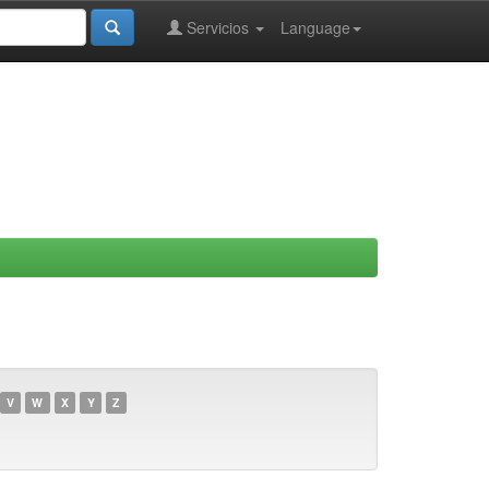
Servicios
Language
V
W
X
Y
Z