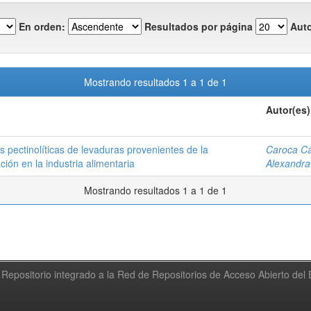
En orden:
Resultados por página
Auto
Mostrando resultados 1 a 1 de 1
Autor(es)
as pectinolíticas de levaduras provenientes de la
Caroca Cá
ión en la industria alimentaria
Alexandra
Mostrando resultados 1 a 1 de 1
Repositorio integrado a la Red de Repositorios de Acceso Abierto de