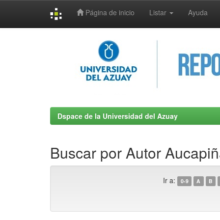
Página de inicio
Listar
Ayuda
Skip
navigation
Dspace de la Universidad del Azuay
Buscar por Autor Aucapiñ
Ir a:
0-9
A
B