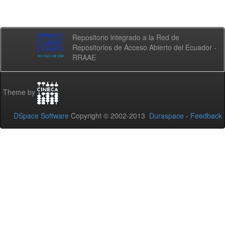
Repositorio integrado a la Red de
Repositorios de Acceso Abierto del Ecuador -
RRAAE
Theme by
DSpace Software
Copyright © 2002-2013
Duraspace
-
Feedback