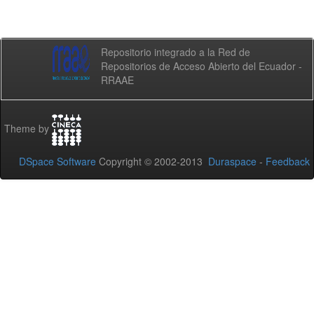
Repositorio integrado a la Red de
Repositorios de Acceso Abierto del Ecuador -
RRAAE
Theme by
DSpace Software
Copyright © 2002-2013
Duraspace
-
Feedback