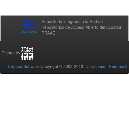
Repositorio integrado a la Red de
Repositorios de Acceso Abierto del Ecuador -
RRAAE
Theme by
DSpace Software
Copyright © 2002-2013
Duraspace
-
Feedback