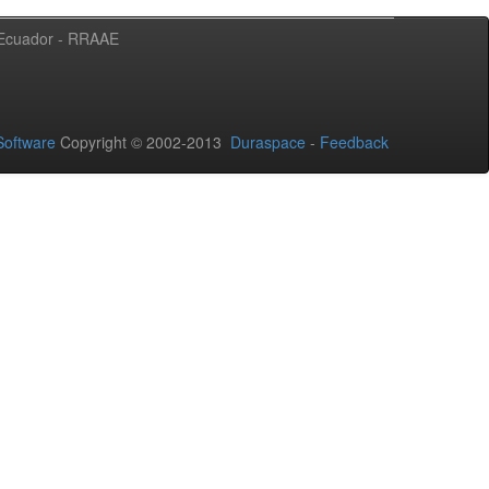
l Ecuador - RRAAE
oftware
Copyright © 2002-2013
Duraspace
-
Feedback