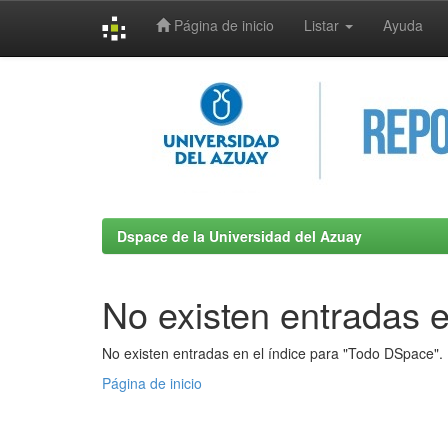
Página de inicio
Listar
Ayuda
Skip
navigation
Dspace de la Universidad del Azuay
No existen entradas e
No existen entradas en el índice para "Todo DSpace".
Página de inicio