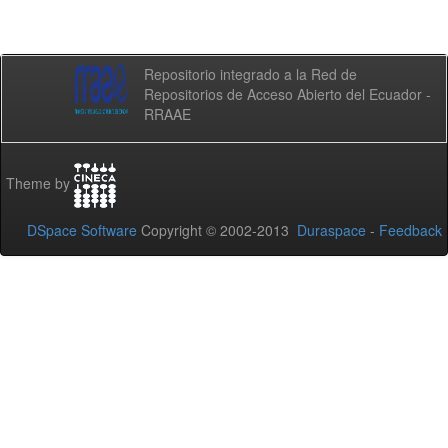
Repositorio integrado a la Red de
Repositorios de Acceso Abierto del Ecuador -
RRAAE
Theme by
DSpace Software
Copyright © 2002-2013
Duraspace
-
Feedback