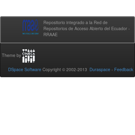
Repositorio integrado a la Red de
Repositorios de Acceso Abierto del Ecuador -
RRAAE
Theme by
DSpace Software
Copyright © 2002-2013
Duraspace
-
Feedback