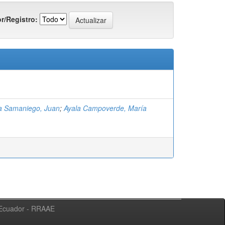
r/Registro:
a Samaniego, Juan
;
Ayala Campoverde, María
l Ecuador - RRAAE