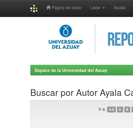
Página de inicio
Listar
Ayuda
Skip
navigation
Dspace de la Universidad del Azuay
Buscar por Autor Ayala 
Ir a:
0-9
A
B