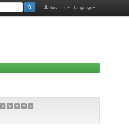
Servicios
Language
V
W
X
Y
Z