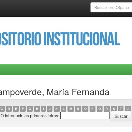
Campoverde, María Fernanda
C
D
E
F
G
H
I
J
K
L
M
N
O
P
Q
R
S
T
U
O introducir las primeras letras: