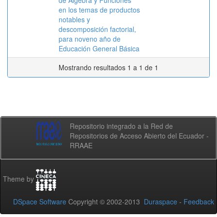
de Álgebra y Funciones
en los temas de productos
notables y
descomposición factorial,
para noveno año de
Educación General Básica
Mostrando resultados 1 a 1 de 1
Repositorio integrado a la Red de
Repositorios de Acceso Abierto del Ecuador -
RRAAE
Theme by
DSpace Software
Copyright © 2002-2013
Duraspace
-
Feedback