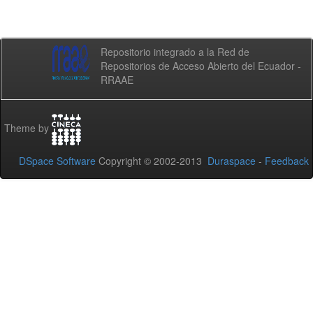
Repositorio integrado a la Red de
Repositorios de Acceso Abierto del Ecuador -
RRAAE
Theme by
DSpace Software
Copyright © 2002-2013
Duraspace
-
Feedback