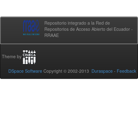
Repositorio integrado a la Red de
Repositorios de Acceso Abierto del Ecuador -
RRAAE
Theme by
DSpace Software
Copyright © 2002-2013
Duraspace
-
Feedback