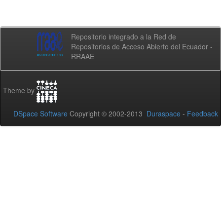
Repositorio integrado a la Red de
Repositorios de Acceso Abierto del Ecuador -
RRAAE
Theme by
DSpace Software
Copyright © 2002-2013
Duraspace
-
Feedback