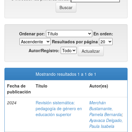
Ordenar por:
En orden:
Resultados por página
Autor/Registro:
Mostrando resultados 1 a 1 de 1
Fecha de
Título
Autor(es)
publicación
2024
Revisión sistemática:
Merchán
pedagogía de género en
Bustamante,
educación superior
Pamela Bernarda
;
Ayavaca Delgado,
Paula Isabela