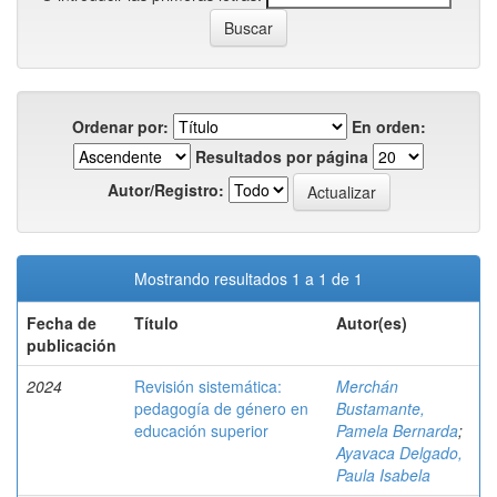
Ordenar por:
En orden:
Resultados por página
Autor/Registro:
Mostrando resultados 1 a 1 de 1
Fecha de
Título
Autor(es)
publicación
2024
Revisión sistemática:
Merchán
pedagogía de género en
Bustamante,
educación superior
Pamela Bernarda
;
Ayavaca Delgado,
Paula Isabela