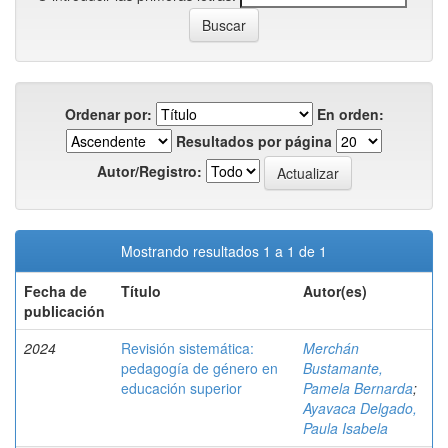
Ordenar por:
En orden:
Resultados por página
Autor/Registro:
Mostrando resultados 1 a 1 de 1
Fecha de
Título
Autor(es)
publicación
2024
Revisión sistemática:
Merchán
pedagogía de género en
Bustamante,
educación superior
Pamela Bernarda
;
Ayavaca Delgado,
Paula Isabela