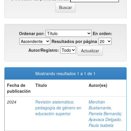
Ordenar por:
En orden:
Resultados por página
Autor/Registro:
Mostrando resultados 1 a 1 de 1
Fecha de
Título
Autor(es)
publicación
2024
Revisión sistemática:
Merchán
pedagogía de género en
Bustamante,
educación superior
Pamela Bernarda
;
Ayavaca Delgado,
Paula Isabela