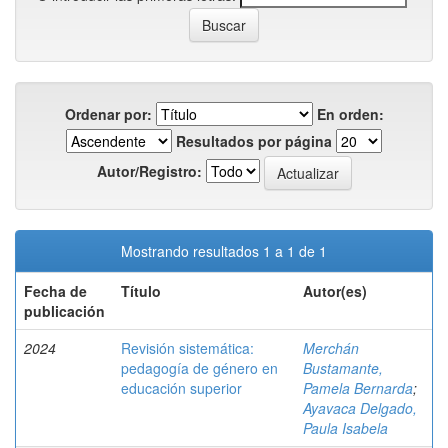
Ordenar por:
En orden:
Resultados por página
Autor/Registro:
Mostrando resultados 1 a 1 de 1
Fecha de
Título
Autor(es)
publicación
2024
Revisión sistemática:
Merchán
pedagogía de género en
Bustamante,
educación superior
Pamela Bernarda
;
Ayavaca Delgado,
Paula Isabela