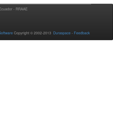
l Ecuador - RRAAE
oftware
Copyright © 2002-2013
Duraspace
-
Feedback