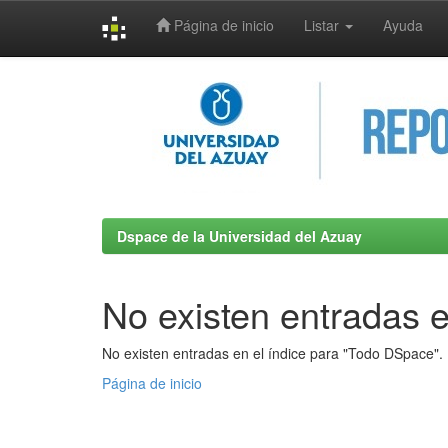
Página de inicio
Listar
Ayuda
Skip
navigation
Dspace de la Universidad del Azuay
No existen entradas e
No existen entradas en el índice para "Todo DSpace".
Página de inicio