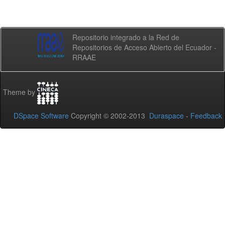
Repositorio integrado a la Red de
Repositorios de Acceso Abierto del Ecuador -
RRAAE
Theme by
DSpace Software
Copyright © 2002-2013
Duraspace
-
Feedback