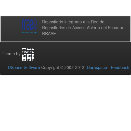
Repositorio integrado a la Red de
Repositorios de Acceso Abierto del Ecuador -
RRAAE
Theme by
DSpace Software
Copyright © 2002-2013
Duraspace
-
Feedback