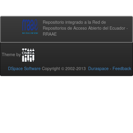
Repositorio integrado a la Red de
Repositorios de Acceso Abierto del Ecuador -
RRAAE
Theme by
DSpace Software
Copyright © 2002-2013
Duraspace
-
Feedback