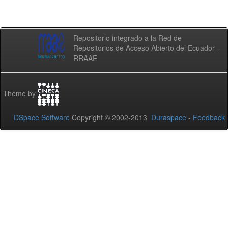
Repositorio integrado a la Red de
Repositorios de Acceso Abierto del Ecuador -
RRAAE
Theme by
DSpace Software
Copyright © 2002-2013
Duraspace
-
Feedback