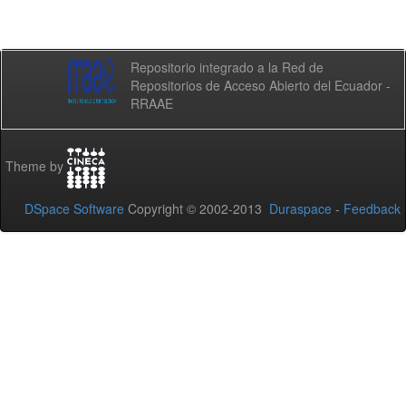
Repositorio integrado a la Red de
Repositorios de Acceso Abierto del Ecuador -
RRAAE
Theme by
DSpace Software
Copyright © 2002-2013
Duraspace
-
Feedback